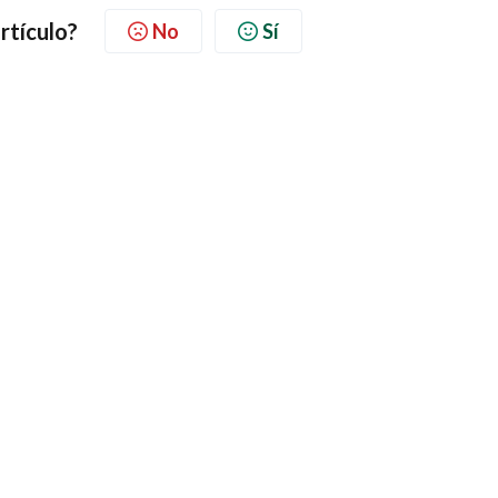
artículo?
No
Sí