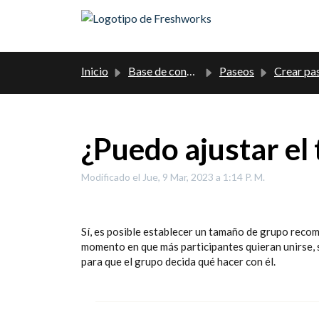
Saltar al contenido principal
Inicio
Base de conocimientos
Paseos
Crear pa
¿Puedo ajustar el
Modificado el Jue, 9 Mar, 2023 a 1:14 P. M.
Sí, es posible establecer un tamaño de grupo reco
momento en que más participantes quieran unirse, s
para que el grupo decida qué hacer con él.