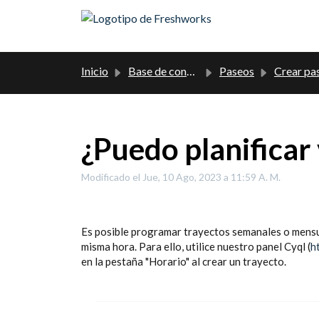
Saltar al contenido principal
Inicio
Base de conocimientos
Paseos
Crear pa
¿Puedo planificar
Modificado el Jue, 10 Ago, 2023 a 11:59 A. M.
Es posible programar trayectos semanales o mensual
misma hora. Para ello, utilice nuestro panel Cyql (
h
en la pestaña "Horario" al crear un trayecto.