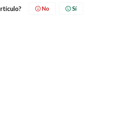
artículo?
No
Sí