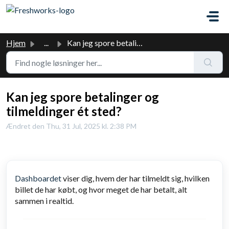
Gå til hovedindhold
Hjem
...
Kan jeg spore betalinger og tilmeldinger ét sted?
Kan jeg spore betalinger og
tilmeldinger ét sted?
Ændret den Thu, 31 Jul, 2025 kl. 2:38 PM
Dashboardet
viser dig, hvem der har tilmeldt sig, hvilken
billet de har købt, og hvor meget de har betalt, alt
sammen i realtid.