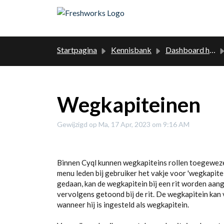
Doorgaan naar hoofdinhoud
Startpagina
Kennisbank
Dashboard handleiding
Wegkapiteinen
Gewijzigd op Ma, 17 Apr, 2023 om 9:16 AM
Binnen Cyql kunnen wegkapiteins rollen toegeweze
menu leden bij gebruiker het vakje voor 'wegkapite
gedaan, kan de wegkapitein bij een rit worden aa
vervolgens getoond bij de rit. De wegkapitein kan 
wanneer hij is ingesteld als wegkapitein.