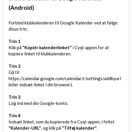
(Android)
Forbind klubkalenderen til Google Kalender ved at følge
disse trin:
Trin 1
Klik på
"Kopiér kalenderlinket"
i Cyql-appen for at
kopiere linket til klubkalenderen.
Trin 2
Gå til
https://calendar.google.com/calendar/r/settings/addbyurl
(eller indsæt linket i din browser).
Trin 3
Log ind med din Google-konto.
Trin 4
Indsæt linket, som du kopierede fra Cyql-appen, i feltet
"Kalender-URL"
, og klik på
"Tilføj kalender"
.