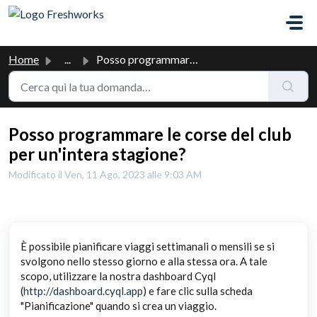
Salta al contenuto principale
Home
...
Posso programmare le corse del club per un'intera sta...
Posso programmare le corse del club
per un'intera stagione?
Modificato il Ven, 11 Ago, 2023 alle 9:03 AM
È possibile pianificare viaggi settimanali o mensili se si
svolgono nello stesso giorno e alla stessa ora. A tale
scopo, utilizzare la nostra dashboard Cyql
(
http://dashboard.cyql.app
) e fare clic sulla scheda
"Pianificazione" quando si crea un viaggio.