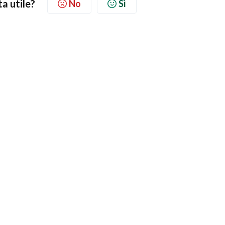
ta utile?
No
Sì