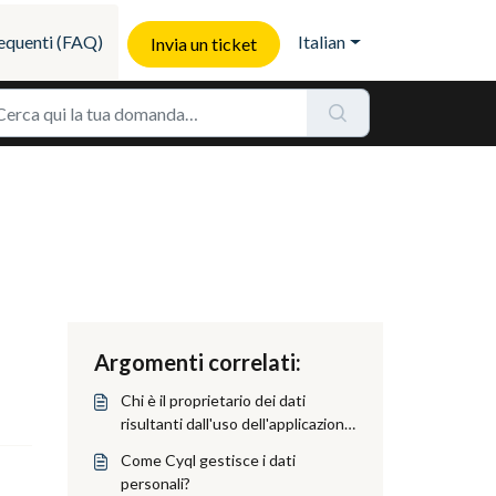
quenti (FAQ)
Italian
Invia un ticket
Argomenti correlati:
Chi è il proprietario dei dati
risultanti dall'uso dell'applicazione
Cyql?
Come Cyql gestisce i dati
personali?