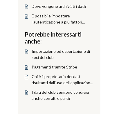
Dove vengono archiviati i dati?
È possibile impostare
l'autenticazione a più fattori
quando si accede come
Potrebbe interessarti
amministratore?
anche:
Importazione ed esportazione di
soci del club
Pagamenti tramite Stripe
Chi è il proprietario dei dati
risultanti dall'uso dell'applicazione
Cyql?
I dati del club vengono condivisi
anche con altre parti?