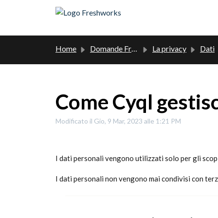
Salta al contenuto principale
Home
Domande Frequenti (FAQ)
La privacy
Dati
Come Cyql gestisce
Modificato il Gio, 9 Mar, 2023 alle 1:21 PM
I dati personali vengono utilizzati solo per gli scop
I dati personali non vengono mai condivisi con terzi