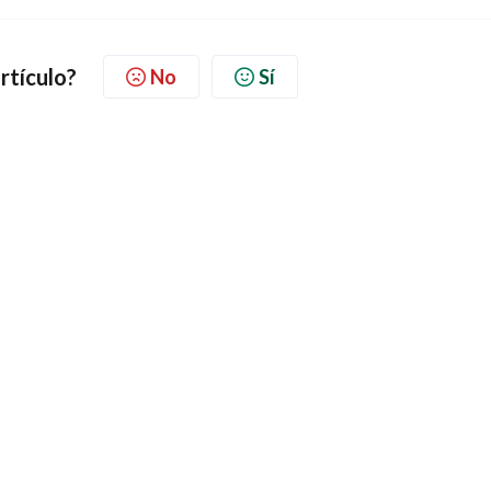
artículo?
No
Sí