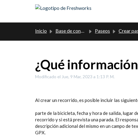
Saltar al contenido principal
Inicio
Base de conocimientos
Paseos
Crear pa
¿Qué información 
Modificado el Jue, 9 Mar, 2023 a 1:13 P. M.
Al crear un recorrido, es posible incluir las siguien
parte de la bicicleta, fecha y hora de salida, lugar d
recorrido y si está prevista una parada. El respons
descripción adicional del mismo en un campo de tex
GPX.