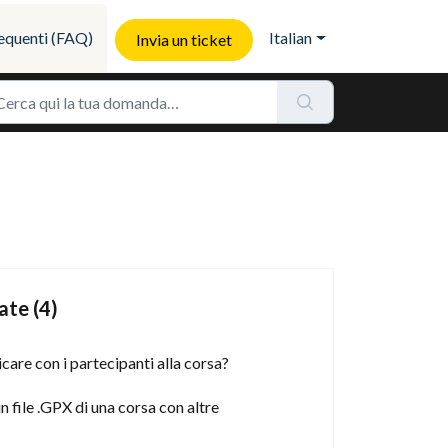
quenti (FAQ)
Italian
Invia un ticket
te (4)
re con i partecipanti alla corsa?
 file .GPX di una corsa con altre