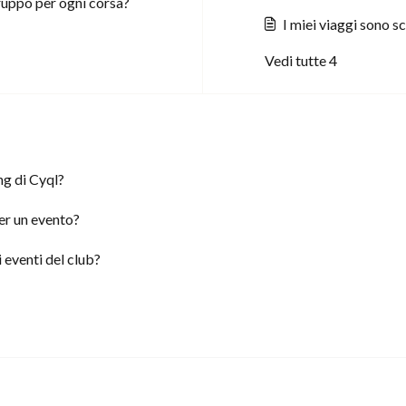
ruppo per ogni corsa?
I miei viaggi sono s
Vedi tutte 4
ng di Cyql?
per un evento?
i eventi del club?